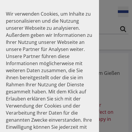
Wir verwenden Cookies, um Inhalte zu
personalisieren und die Nutzung
unserer Webseite zu analysieren.
Suc
Außerdem geben wir Informationen zu
Homepage
Publikationen
Über die Autoren
Ihrer Nutzung unserer Webseite an
unsere Partner für Analysen weiter.
Unsere Partner führen diese
Dr. med. Ziller, Volker
Informationen möglicherweise mit
weiteren Daten zusammen, die Sie
Klinik für Gynäkologie, Universitätsklinikum Gießen
ihnen bereitgestellt oder die sie im
und Marburg
Rahmen Ihrer Nutzung der Dienste
gesammelt haben. Mit dem Klick auf
Publikationen
Erlauben erklären Sie sich mit der
Switching from branded alendronate or
Verwendung der Cookies und der
risedronate to generic alendronate: effect on
Verarbeitung Ihrer Daten für die
persistence with bisphosphonate therapy in
genannten Zwecke einverstanden. Ihre
Germany
Einwilligung können Sie jederzeit mit