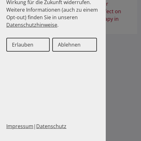
Wirkung für die Zukunft widerrufen.
Switching from branded alendronate or
Weitere Informationen (auch zu einem
risedronate to generic alendronate: effect on
Opt-out) finden Sie in unseren
persistence with bisphosphonate therapy in
Datenschutzhinweise
.
Germany
Erlauben
Ablehnen
Impressum
|
Datenschutz