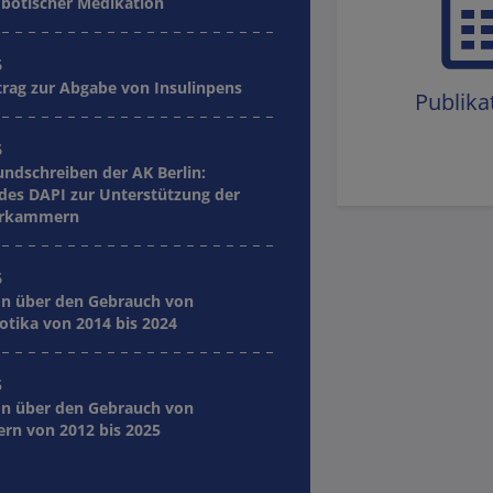
botischer Medikation
6
trag zur Abgabe von Insulinpens
Publika
6
dschreiben der AK Berlin:
 des DAPI zur Unterstützung der
erkammern
6
on über den Gebrauch von
otika von 2014 bis 2024
5
on über den Gebrauch von
ern von 2012 bis 2025