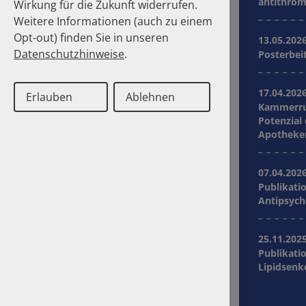
antithrom
Wirkung für die Zukunft widerrufen.
Weitere Informationen (auch zu einem
Opt-out) finden Sie in unseren
13.05.202
Datenschutzhinweise
.
Posterbei
17.04.202
Erlauben
Ablehnen
Kammerrun
Potenzial
Apothek
07.04.202
Publikati
Antipsych
25.11.202
Publikati
Lipidsenk
Deutsch
Englisch
Kontakt