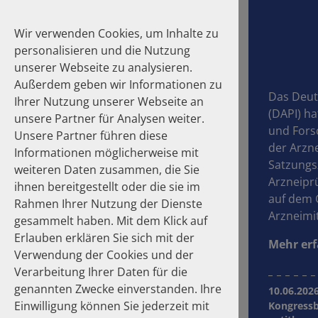
Wir verwenden Cookies, um Inhalte zu
personalisieren und die Nutzung
unserer Webseite zu analysieren.
Außerdem geben wir Informationen zu
Das Deuts
Ihrer Nutzung unserer Webseite an
(DAPI) h
unsere Partner für Analysen weiter.
Suche
und Fors
Unsere Partner führen diese
der Arzn
Informationen möglicherweise mit
Satzungs
weiteren Daten zusammen, die Sie
Arzneipr
ihnen bereitgestellt oder die sie im
Das DAPI
auf dem 
Rahmen Ihrer Nutzung der Dienste
Arzneimi
gesammelt haben. Mit dem Klick auf
Aktuelles
Erlauben erklären Sie sich mit der
Mehr er
Publikationen
Verwendung der Cookies und der
Verarbeitung Ihrer Daten für die
Mitglieder
genannten Zwecke einverstanden. Ihre
10.06.202
Einwilligung können Sie jederzeit mit
Kongressb