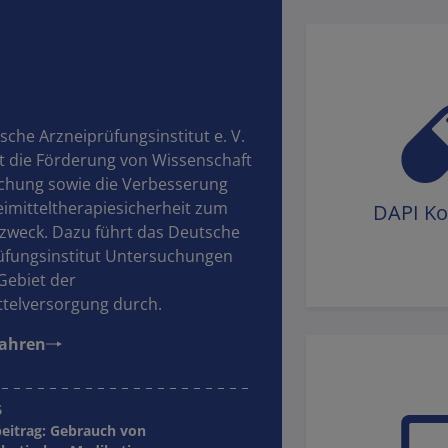
che Arzneiprüfungsinstitut e. V.
at die Förderung von Wissenschaft
chung sowie die Verbesserung
eimitteltherapiesicherheit zum
DAPI K
zweck. Dazu führt das Deutsche
üfungsinstitut Untersuchungen
Gebiet der
ttelversorgung durch.
fahren
6
eitrag: Gebrauch von