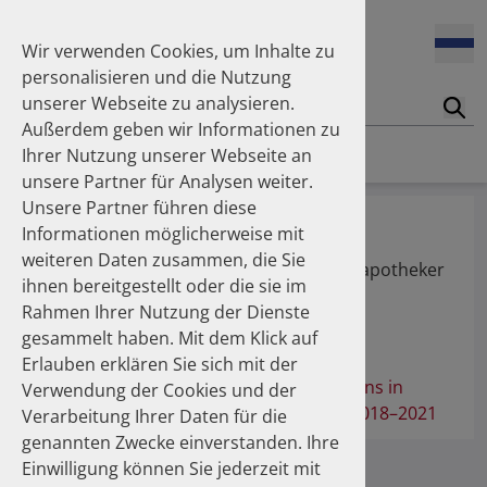
Wir verwenden Cookies, um Inhalte zu
personalisieren und die Nutzung
unserer Webseite zu analysieren.
Suc
Außerdem geben wir Informationen zu
Homepage
Publikationen
Über die Autoren
Ihrer Nutzung unserer Webseite an
unsere Partner für Analysen weiter.
Unsere Partner führen diese
Wolf, Carolin
Informationen möglicherweise mit
weiteren Daten zusammen, die Sie
Bundesverband Deutscher Krankenhausapotheker
ihnen bereitgestellt oder die sie im
e.V. (ADKA)
Rahmen Ihrer Nutzung der Dienste
gesammelt haben. Mit dem Klick auf
Publikationen
Erlauben erklären Sie sich mit der
The utilization of discharge prescriptions in
Verwendung der Cookies und der
Germany - An overview for the years 2018–2021
Verarbeitung Ihrer Daten für die
genannten Zwecke einverstanden. Ihre
Einwilligung können Sie jederzeit mit