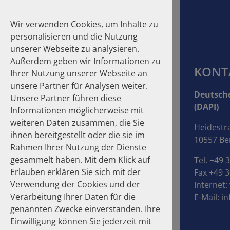
Wir verwenden Cookies, um Inhalte zu
personalisieren und die Nutzung
unserer Webseite zu analysieren.
Außerdem geben wir Informationen zu
KONT
Ihrer Nutzung unserer Webseite an
unsere Partner für Analysen weiter.
Suche
Deutsche
Unsere Partner führen diese
(DAPI)
Informationen möglicherweise mit
Homepage
Publikationen
Über die Autoren
weiteren Daten zusammen, die Sie
Heidestr
ihnen bereitgestellt oder die sie im
10557 Ber
Über die Autoren
Rahmen Ihrer Nutzung der Dienste
gesammelt haben. Mit dem Klick auf
Tel. +49 
Erlauben erklären Sie sich mit der
Fax +49 3
Verwendung der Cookies und der
Internet:
Verarbeitung Ihrer Daten für die
E-Mail:
in
genannten Zwecke einverstanden. Ihre
Einwilligung können Sie jederzeit mit