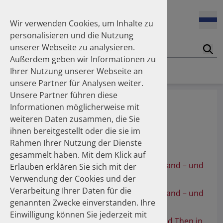
Wir verwenden Cookies, um Inhalte zu
personalisieren und die Nutzung
unserer Webseite zu analysieren.
Suc
Außerdem geben wir Informationen zu
Homepage
Publikationen
Über die Autoren
Ihrer Nutzung unserer Webseite an
unsere Partner für Analysen weiter.
Unsere Partner führen diese
Prof. Dr. Unsöld, Chris
Informationen möglicherweise mit
weiteren Daten zusammen, die Sie
TUN Training & Beratung GmbH
ihnen bereitgestellt oder die sie im
Rahmen Ihrer Nutzung der Dienste
Publikationen
gesammelt haben. Mit dem Klick auf
100 Millionen Pens jährlich in Deutschland – und
Erlauben erklären Sie sich mit der
dann in den Hausmüll?
Verwendung der Cookies und der
Verarbeitung Ihrer Daten für die
100 Millionen Pens jährlich in Deutschland – und
genannten Zwecke einverstanden. Ihre
dann in den Hausmüll?
Einwilligung können Sie jederzeit mit
100 Million Pens a Year in Germany: And Then in