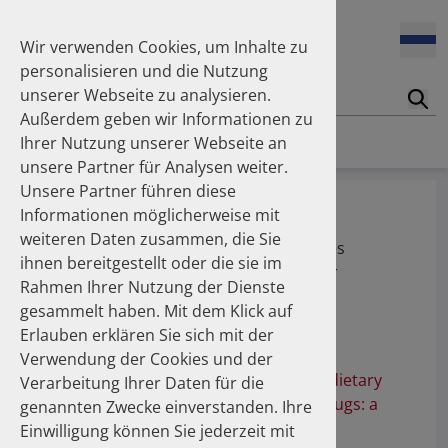
Wir verwenden Cookies, um Inhalte zu
personalisieren und die Nutzung
unserer Webseite zu analysieren.
Suc
Außerdem geben wir Informationen zu
Homepage
Publikationen
Über die Autoren
Ihrer Nutzung unserer Webseite an
unsere Partner für Analysen weiter.
Unsere Partner führen diese
Prof. Dr. med. Ukena, Christian
Informationen möglicherweise mit
weiteren Daten zusammen, die Sie
Innere Medizin III, Universitätsklinikum des
ihnen bereitgestellt oder die sie im
Saarlandes und Medizinische Fakultät der
Rahmen Ihrer Nutzung der Dienste
Universität des Saarlandes
gesammelt haben. Mit dem Klick auf
Erlauben erklären Sie sich mit der
Publikationen
Verwendung der Cookies und der
Hidden sodium in effervescent-tablet dietary
Verarbeitung Ihrer Daten für die
supplements and over-the- counter drugs: a
genannten Zwecke einverstanden. Ihre
comparative cross-sectional study
Einwilligung können Sie jederzeit mit