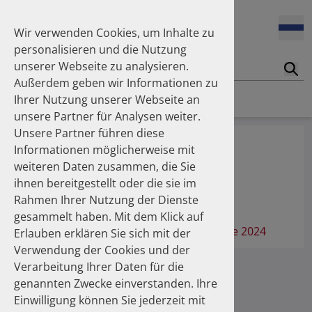
Wir verwenden Cookies, um Inhalte zu
personalisieren und die Nutzung
unserer Webseite zu analysieren.
Suc
Außerdem geben wir Informationen zu
Homepage
Publikationen
Über die Autoren
Ihrer Nutzung unserer Webseite an
unsere Partner für Analysen weiter.
Unsere Partner führen diese
Scheper, Nikolaus
Informationen möglicherweise mit
weiteren Daten zusammen, die Sie
winDiab, Leverkusen
ihnen bereitgestellt oder die sie im
Rahmen Ihrer Nutzung der Dienste
Publikationen
gesammelt haben. Mit dem Klick auf
Glukoselösungen für den oGTT: Update 2024
Erlauben erklären Sie sich mit der
Verwendung der Cookies und der
Verarbeitung Ihrer Daten für die
genannten Zwecke einverstanden. Ihre
Einwilligung können Sie jederzeit mit