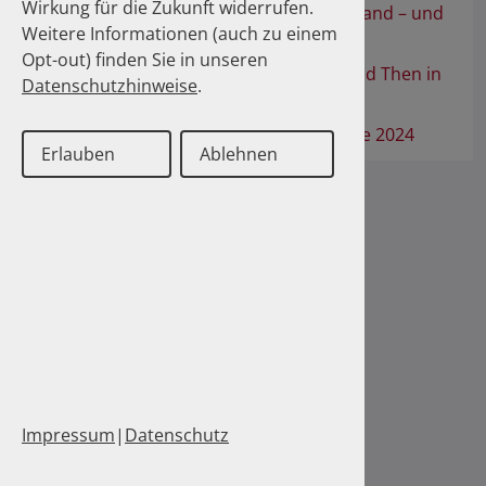
Wirkung für die Zukunft widerrufen.
100 Millionen Pens jährlich in Deutschland – und
Weitere Informationen (auch zu einem
dann in den Hausmüll?
Opt-out) finden Sie in unseren
100 Million Pens a Year in Germany: And Then in
Datenschutzhinweise
.
the Trash?
Glukoselösungen für den oGTT: Update 2024
Erlauben
Ablehnen
Impressum
|
Datenschutz