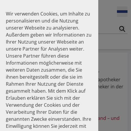
Wir verwenden Cookies, um Inhalte zu
personalisieren und die Nutzung
unserer Webseite zu analysieren.
Suc
Außerdem geben wir Informationen zu
Homepage
Publikationen
Über die Autoren
Ihrer Nutzung unserer Webseite an
unsere Partner für Analysen weiter.
Unsere Partner führen diese
Krüger, Manfred
Informationen möglicherweise mit
weiteren Daten zusammen, die Sie
Lehrbeauftragter Klinische Pharmazie der
ihnen bereitgestellt oder die sie im
Universitäten Bonn und Düsseldorf, Fachapotheker
Rahmen Ihrer Nutzung der Dienste
für Pflegeversorgung, Kommission "Apotheker in der
gesammelt haben. Mit dem Klick auf
Diabetologie", DDG/BAK
Erlauben erklären Sie sich mit der
Verwendung der Cookies und der
Publikationen
Verarbeitung Ihrer Daten für die
100 Millionen Pens jährlich in Deutschland – und
genannten Zwecke einverstanden. Ihre
dann in den Hausmüll?
Einwilligung können Sie jederzeit mit