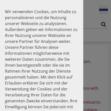
Wir verwenden Cookies, um Inhalte zu
personalisieren und die Nutzung
unserer Webseite zu analysieren.
Suc
Außerdem geben wir Informationen zu
Homepage
Publikationen
Über die Autoren
Ihrer Nutzung unserer Webseite an
unsere Partner für Analysen weiter.
Unsere Partner führen diese
Hengstler-Stahl, Susanne
Informationen möglicherweise mit
weiteren Daten zusammen, die Sie
Fachapothekerin für Arzneimittelinformation,
ihnen bereitgestellt oder die sie im
Kantonsspital Graubünden
Rahmen Ihrer Nutzung der Dienste
gesammelt haben. Mit dem Klick auf
Publikationen
Erlauben erklären Sie sich mit der
Utilizing claims data to assess persistence with
Verwendung der Cookies und der
antidepressants.
Verarbeitung Ihrer Daten für die
genannten Zwecke einverstanden. Ihre
Pharmacy refill adherence with antidepressants.
Einwilligung können Sie jederzeit mit
Non-Compliance – das unterschätzte Problem: