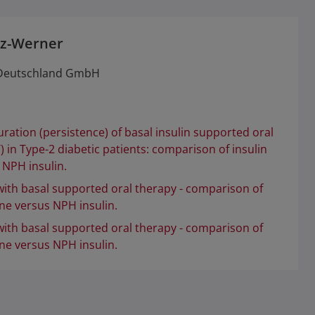
nz-Werner
 Deutschland GmbH
ration (persistence) of basal insulin supported oral
 in Type-2 diabetic patients: comparison of insulin
 NPH insulin.
with basal supported oral therapy - comparison of
ine versus NPH insulin.
with basal supported oral therapy - comparison of
ine versus NPH insulin.