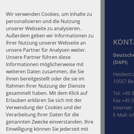
Wir verwenden Cookies, um Inhalte zu
personalisieren und die Nutzung
unserer Webseite zu analysieren.
Außerdem geben wir Informationen zu
KONT
Ihrer Nutzung unserer Webseite an
unsere Partner für Analysen weiter.
Suche
Deutsche
Unsere Partner führen diese
(DAPI)
Informationen möglicherweise mit
Homepage
Publikationen
Über die Autoren
weiteren Daten zusammen, die Sie
Heidestr
ihnen bereitgestellt oder die sie im
10557 Ber
Über die Autoren
Rahmen Ihrer Nutzung der Dienste
gesammelt haben. Mit dem Klick auf
Tel. +49 
Erlauben erklären Sie sich mit der
Fax +49 3
Verwendung der Cookies und der
Internet:
Verarbeitung Ihrer Daten für die
E-Mail:
in
genannten Zwecke einverstanden. Ihre
Einwilligung können Sie jederzeit mit