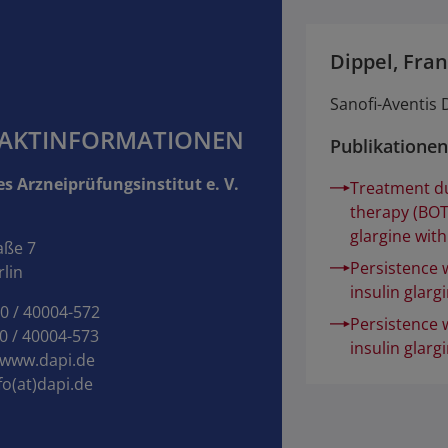
Dippel, Fra
Sanofi-Aventis
AKTINFORMATIONEN
Publikationen
s Arzneiprüfungsinstitut e. V.
Treatment du
therapy (BOT)
glargine with
aße 7
Persistence 
lin
insulin glarg
30 / 40004-572
Persistence 
0 / 40004-573
insulin glarg
www.dapi.de
fo(at)dapi.de