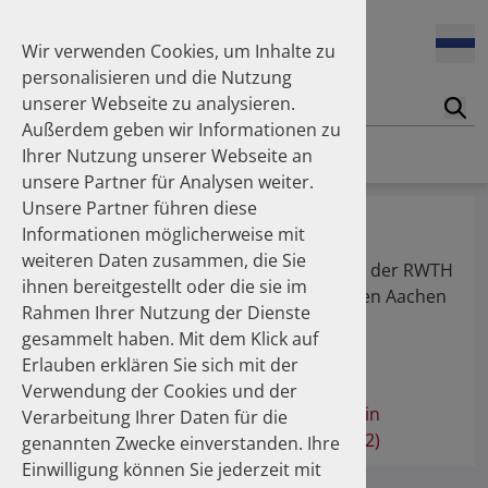
Wir verwenden Cookies, um Inhalte zu
personalisieren und die Nutzung
unserer Webseite zu analysieren.
Suc
Außerdem geben wir Informationen zu
Homepage
Publikationen
Über die Autoren
Ihrer Nutzung unserer Webseite an
unsere Partner für Analysen weiter.
Unsere Partner führen diese
Dr. rer. soc. oec. Ateş, Gülay
Informationen möglicherweise mit
weiteren Daten zusammen, die Sie
Institut für Digitale Allgemeinmedizin and der RWTH
ihnen bereitgestellt oder die sie im
Aachen, Zentrum für Seltene Erkrankungen Aachen
Rahmen Ihrer Nutzung der Dienste
(ZSEA)
gesammelt haben. Mit dem Klick auf
Erlauben erklären Sie sich mit der
Publikationen
Verwendung der Cookies und der
Inhaler use and their carbon footprint in
Verarbeitung Ihrer Daten für die
Germany: a 10-year analysis (2013–2022)
genannten Zwecke einverstanden. Ihre
Einwilligung können Sie jederzeit mit