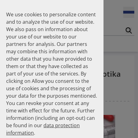
oder COVID-19 durchgeführt.
We use cookies to personalize content
and to analyze the use of our website.
01.10.2024
Im Jahr 2023 wurden 6 % weniger Opioide pro 1.000
We also pass on information about
Suc
GKV-Versicherte verordnet als im Jahr 2019.
your use of our website to our
Homepage
News
Number Of The Month
partners for analysis. Our partners
may combine this information with
01.09.2024
Im Jahr 2021 wurden 172 % mehr Entlassrezepte zu
other data that you have provided to
Im Jahr 2023 wurden 413
Lasten der GKV abgerechnet als im Jahr 2018.
them or that they have collected as
Packungen perorale Antibiotika
part of your use of the services. By
clicking on Allow you consent to the
01.08.2024
pro 1.000 GKV-Versicherte
Im ersten Halbjahr 2023 wurden 21 % weniger
use of cookies and the processing of
verordnet.
Fixdosiskombinationen für kardiovaskuläre
your data for the purposes mentioned.
Erkrankungen in öffentlichen Apotheken abgegeben als
You can revoke your consent at any
noch im zweiten Halbjahr 2018.
01.04.2024
Gradl G
time with effect for the future. Further
01.07.2024
information (including an opt-out) can
Im Jahr 2023 wurden 31,8 Mio. Packungen kühlpflichtige
be found in our
data protection
Arzneimittel in öffentlichen Apotheken zu Lasten der
information
.
gesetzlichen Krankenversicherung abgegeben.