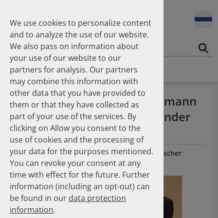
2004
2002
We use cookies to personalize content
10.11.2025
(ABDA) Dr. Hans-Peter Hubmann als DAPI-
and to analyze the use of our website.
Vorstandsvorsitzender bestätigt
We also pass on information about
Suc
your use of our website to our
Homepage
News
News
partners for analysis. Our partners
28.10.2025
may combine this information with
(PZ) Inhalator-Umstellung: CO2-Fußabdruck könnte
drastisch gesenkt werden
other data that you have provided to
(ABDA) Dr. Hans-Peter Hubmann
them or that they have collected as
als DAPI-Vorstandsvorsitzender
part of your use of the services. By
15.10.2025
clicking on Allow you consent to the
(PZ) Koronare Herzerkrankung - Empfohlene
bestätigt
Medikamente zu selten verordnet
use of cookies and the processing of
your data for the purposes mentioned.
10.11.2025
— ABDA - Bundesvereinigung Deutscher
You can revoke your consent at any
Apothekerverbände
03.10.2025
time with effect for the future. Further
(DAZ) Arzneimittelversorgung Ost und West:
Gemeinsamkeiten und Unterschiede
information (including an opt-out) can
be found in our
data protection
information
.
01.10.2025