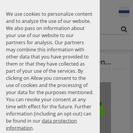
oder COVID-19 durchgeführt.
We use cookies to personalize content
and to analyze the use of our website.
01.10.2024
Im Jahr 2023 wurden 6 % weniger Opioide pro 1.000
We also pass on information about
Suc
GKV-Versicherte verordnet als im Jahr 2019.
your use of our website to our
Homepage
News
Number Of The Month
partners for analysis. Our partners
may combine this information with
01.09.2024
Im Jahr 2021 wurden 172 % mehr Entlassrezepte zu
other data that you have provided to
3 % der Tamoxifenpatienten...
Lasten der GKV abgerechnet als im Jahr 2018.
them or that they have collected as
part of your use of the services. By
01.04.2010
— Eschborn
Schüssel K
clicking on Allow you consent to the
01.08.2024
Im ersten Halbjahr 2023 wurden 21 % weniger
use of cookies and the processing of
Fixdosiskombinationen für kardiovaskuläre
your data for the purposes mentioned.
Erkrankungen in öffentlichen Apotheken abgegeben als
You can revoke your consent at any
noch im zweiten Halbjahr 2018.
time with effect for the future. Further
01.07.2024
information (including an opt-out) can
Im Jahr 2023 wurden 31,8 Mio. Packungen kühlpflichtige
be found in our
data protection
Arzneimittel in öffentlichen Apotheken zu Lasten der
information
.
gesetzlichen Krankenversicherung abgegeben.