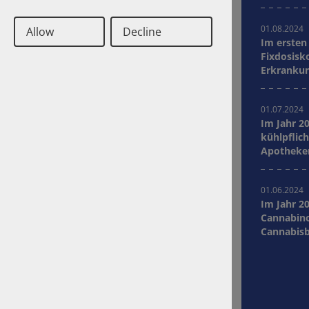
Shortages
01.08.2024
Allow
Decline
Im ersten
Years
Fixdosisk
Clear selection
Erkrankun
abgegeben
2024
2023
2022
2021
01.07.2024
Im Jahr 2
2020
2018
kühlpflich
2017
2016
Apotheken
Krankenve
2015
2014
2013
2012
01.06.2024
Im Jahr 2
2011
2010
Cannabino
2009
2008
Cannabisb
Lasten de
Deutsch
Englisch
Contact