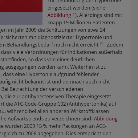
zur Behandlung der Hypertonie
eingesetzt werden (
siehe
Abbildung 1
). Allerdings sind mit
knapp 19 Millionen Patienten
en im Jahr 2009 die Schätzungen von etwa 24
ersicherten mit diagnostizierter Hypertonie und
[1]
m Behandlungsbedarf noch nicht erreicht
. Zudem
, dass viele Verordnungen für Indikationen außerhalb
stattfinden, so dass von einer deutlichen
g ausgegangen werden kann. Weiterhin ist zu
, dass eine Hypertonie aufgrund fehlender
ufig nicht bekannt ist und demnach auch nicht
. Bei Betrachtung der verschiedenen
n, die zur antihypertensiven Therapie eingesetzt
rt die ATC-Code-Gruppe C02 (Antihypertonika) auf
u, während bei allen anderen Wirkstoffklassen
iche Aufwärtstrends zu verzeichnen sind (
Abbildung
eise wurden 2009 15 % mehr Packungen an ACE-
gleich zu 2006 abgegeben. Dies entspricht den