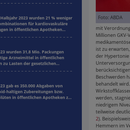
Foto: ABDA
 Halbjahr 2023 wurden 21 % weniger
ombinationen für kardiovaskuläre
mit Verordnung
gen in öffentlichen Apotheken
Millionen GKV-V
 als noch im zweiten Halbjahr 2018.
medikamentöse
ist zu erwarten
023 wurden 31,8 Mio. Packungen
der Hypertonie 
tige Arzneimittel in öffentlichen
Unterversorgun
 zu Lasten der gesetzlichen
rsicherung abgegeben.
berücksichtigen
Beschwerden hä
behandelt wird
023 gab es 350.000 Abgaben von
Wirkstoffklasse
id-haltigen Zubereitungen bzw.
lüten in öffentlichen Apotheken zu
werden, stagnie
r GKV
niedrigem Nivea
teilweise deutl
2
). Beispielsw
Hemmern im Ver