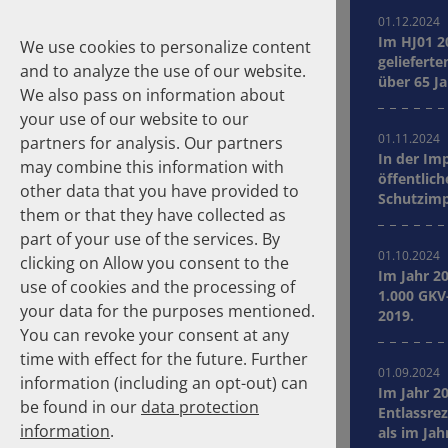
01.12.2024
Im HJ01 2
We use cookies to personalize content
gelieferte
and to analyze the use of our website.
über 65 J
We also pass on information about
your use of our website to our
01.11.2024
partners for analysis. Our partners
In der Im
may combine this information with
Suche
öffentlic
other data that you have provided to
Schutzimp
them or that they have collected as
durchgefü
Homepage
News
Number Of The Month
part of your use of the services. By
01.10.2024
clicking on Allow you consent to the
Im Jahr 2
Research Update
use of cookies and the processing of
1.000 GKV-
your data for the purposes mentioned.
2019.
Number Of The Month
You can revoke your consent at any
time with effect for the future. Further
News
01.09.2024
information (including an opt-out) can
Im Jahr 2
be found in our
data protection
Entlassre
Dates
information
.
als im Jah