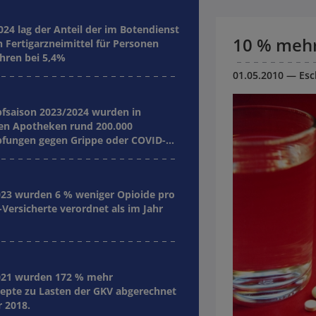
024 lag der Anteil der im Botendienst
10 % mehr
n Fertigarzneimittel für Personen
ahren bei 5,4%
01.05.2010
— Esc
pfsaison 2023/2024 wurden in
hen Apotheken rund 200.000
fungen gegen Grippe oder COVID-19
hrt.
023 wurden 6 % weniger Opioide pro
Versicherte verordnet als im Jahr
021 wurden 172 % mehr
zepte zu Lasten der GKV abgerechnet
r 2018.