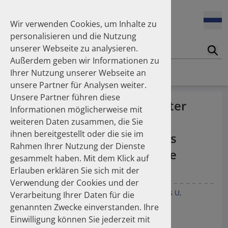
Enners Salka
100 Millionen Pens jährlich in Deutschland – und dann in
Espinosa Daudí Andrea
den Hausmüll?
Wir verwenden Cookies, um Inhalte zu
Feldt Sandra
personalisieren und die Nutzung
Fischer Laura
unserer Webseite zu analysieren.
Franzmann Alexandra
17.04.2026
Suc
Das Potenzial des DAPI zur Unterstützung der
Außerdem geben wir Informationen zu
Freudewald Leonard G.
Apothekerkammern – Was ist das DAPI?
Homepage
Publikationen
Ihrer Nutzung unserer Webseite an
Friedland Kristina
unsere Partner für Analysen weiter.
Friis Robert
Unsere Partner führen diese
Ganso Matthias
07.04.2026
“Dear Doctor” Warning Letter
Informationen möglicherweise mit
Trends in use of antipsychotics in Germany 2014–2024: a
Goebel Ralf
(Rote-Hand-Brief) on
nationwide population-based study
weiteren Daten zusammen, die Sie
Götzinger Felix
ihnen bereitgestellt oder die sie im
Gradl Gabriele
Hydrochlorothiazide and Its
Rahmen Ihrer Nutzung der Dienste
Griese-Mammen Nina
25.11.2025
Impact on Antihypertensive
gesammelt haben. Mit dem Klick auf
Increasing use of non-statin and combination lipid-
Hadji Peyman
Prescription
lowering therapies 2012–2025: a nationwide study
Erlauben erklären Sie sich mit der
Haehling Stephan
Verwendung der Cookies und der
Haidinger Gerald
Mahfoud F
Kieble M
Enners S
Werning J
Laufs U
Verarbeitung Ihrer Daten für die
Hansen Kerstin
23.10.2025
Millenaar D
Böhm M
Kintscher U
Schulz M
genannten Zwecke einverstanden. Ihre
Inhaler use and their carbon footprint in Germany: a 10-
Heinemann Axel
year analysis (2013–2022)
Einwilligung können Sie jederzeit mit
Heinemann Lutz
Dtsch Arztebl Int 2020; 117: 687–8.