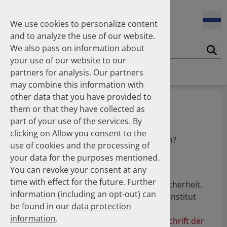
We use cookies to personalize content
and to analyze the use of our website.
We also pass on information about
Suc
your use of our website to our
Homepage
Members
How to become a Member
partners for analysis. Our partners
may combine this information with
other data that you have provided to
Mitglied werden
them or that they have collected as
part of your use of the services. By
Sie möchten Mitglied im Deutschen
clicking on Allow you consent to the
Arzneiprüfungsinstitut e. V. (DAPI) werden?
use of cookies and the processing of
your data for the purposes mentioned.
Zweck des Vereins ist die Förderung von
You can revoke your consent at any
Wissenschaft und Forschung sowie die
time with effect for the future. Further
Verbesserung der Arzneimitteltherapiesicherheit.
information (including an opt-out) can
Dazu führt das Deutsche Arzneiprüfungsinstitut
be found in our
data protection
Untersuchungen auf dem Gebiet der
information
.
Arzneimittelversorgung durch (siehe
Abschrift der