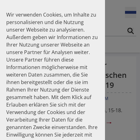
Enners Salka
100 Millionen Pens jährlich in Deutschland – und dann in
Espinosa Daudí Andrea
den Hausmüll?
Wir verwenden Cookies, um Inhalte zu
Feldt Sandra
personalisieren und die Nutzung
Fischer Laura
unserer Webseite zu analysieren.
Franzmann Alexandra
17.04.2026
Suc
Das Potenzial des DAPI zur Unterstützung der
Außerdem geben wir Informationen zu
Freudewald Leonard G.
Apothekerkammern – Was ist das DAPI?
Homepage
Publikationen
Ihrer Nutzung unserer Webseite an
Friedland Kristina
unsere Partner für Analysen weiter.
Friis Robert
Unsere Partner führen diese
Ganso Matthias
07.04.2026
Verordnungsqualität oraler
Informationen möglicherweise mit
Trends in use of antipsychotics in Germany 2014–2024: a
Goebel Ralf
Fluorchinolone in den deutschen
nationwide population-based study
weiteren Daten zusammen, die Sie
Götzinger Felix
ihnen bereitgestellt oder die sie im
Gradl Gabriele
Bundesländern 2014 bis 2019
Rahmen Ihrer Nutzung der Dienste
Griese-Mammen Nina
25.11.2025
gesammelt haben. Mit dem Klick auf
Increasing use of non-statin and combination lipid-
Hadji Peyman
Gradl G
Werning J
Enners S
Kieble M
Schulz M
lowering therapies 2012–2025: a nationwide study
Erlauben erklären Sie sich mit der
Haehling Stephan
Bulletin zur Arzneimittelsicherheit 2021, 4, 15-18.
Verwendung der Cookies und der
Haidinger Gerald
Verarbeitung Ihrer Daten für die
Hansen Kerstin
23.10.2025
Bulletin zur Arzneimittelsicherheit 4-2021
genannten Zwecke einverstanden. Ihre
Inhaler use and their carbon footprint in Germany: a 10-
Heinemann Axel
year analysis (2013–2022)
Einwilligung können Sie jederzeit mit
Interessenskonflikte: None declared
Heinemann Lutz