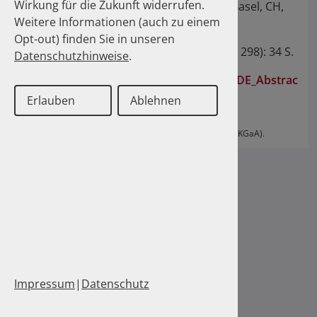
Wirkung für die Zukunft widerrufen.
Hengstler-Stahl Susanne
Präsentation SSC/SSCS Annual Meeting. Basel, CH,
Weitere Informationen (auch zu einem
Herdegen Thomas
10.06.2026.
09.10.2025
Opt-out) finden Sie in unseren
Hesse Michaela
100 Millionen Pens jährlich in Deutschland – und dann in
Swiss Medical Weekly. 2026; 156 (6;
Suppl
. 298): 34 S.
den Hausmüll?
Datenschutzhinweise
.
Hilgarth Heike
Hofmann Georg Amun
Kunz_Underuse antithrombotic CH vs DE_Abstrac
1
2
3
4
5
6
7
8
9
10
11
Huys Isabelle
t SSC Basel
Erlauben
Ablehnen
Iliescu Oana-Cristina
12
13
14
15
Interessenskonflikte:
Iwersen-Bergmann Stefanie
MKunz has received consulting fees from Merck (Merck KGaA).
Jacobs Cathy M.
Kaltheuner Matthias
Katzmann Julius L.
Kerwagen Fabian
Kieble Marita
Kintscher Ulrich
Klein Hans-Joachim
Klöckner Dietmar
Kloft Charlotte
Impressum
|
Datenschutz
Kollan Christian
Krieg Eva-Maria