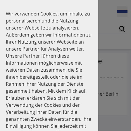
Enners Salka
100 Millionen Pens jährlich in Deutschland – und dann in
Espinosa Daudí Andrea
den Hausmüll?
Wir verwenden Cookies, um Inhalte zu
Feldt Sandra
personalisieren und die Nutzung
Fischer Laura
unserer Webseite zu analysieren.
Franzmann Alexandra
17.04.2026
Suc
Das Potenzial des DAPI zur Unterstützung der
Außerdem geben wir Informationen zu
Freudewald Leonard G.
Apothekerkammern – Was ist das DAPI?
Homepage
Publikationen
Ihrer Nutzung unserer Webseite an
Friedland Kristina
unsere Partner für Analysen weiter.
Friis Robert
Unsere Partner führen diese
Ganso Matthias
07.04.2026
Pharmakoepidemiologische
Informationen möglicherweise mit
Trends in use of antipsychotics in Germany 2014–2024: a
Goebel Ralf
Auswertungen des DAPI
nationwide population-based study
weiteren Daten zusammen, die Sie
Götzinger Felix
ihnen bereitgestellt oder die sie im
Gradl Gabriele
Schüssel K
Rahmen Ihrer Nutzung der Dienste
Griese-Mammen Nina
25.11.2025
gesammelt haben. Mit dem Klick auf
Increasing use of non-statin and combination lipid-
Hadji Peyman
AMINO-Jahrestagung der Apothekerkammer Berlin
lowering therapies 2012–2025: a nationwide study
Erlauben erklären Sie sich mit der
Haehling Stephan
Verwendung der Cookies und der
Haidinger Gerald
Interessenskonflikte: none declared
Verarbeitung Ihrer Daten für die
Hansen Kerstin
23.10.2025
genannten Zwecke einverstanden. Ihre
Inhaler use and their carbon footprint in Germany: a 10-
Heinemann Axel
year analysis (2013–2022)
Einwilligung können Sie jederzeit mit
Heinemann Lutz