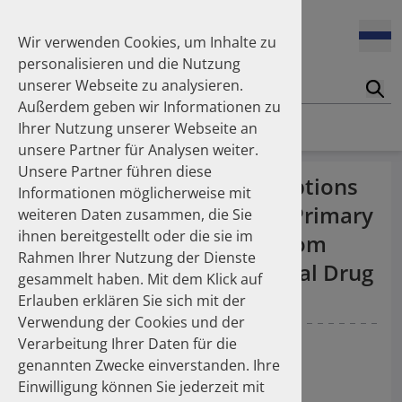
Enners Salka
100 Millionen Pens jährlich in Deutschland – und dann in
Espinosa Daudí Andrea
den Hausmüll?
Wir verwenden Cookies, um Inhalte zu
Feldt Sandra
personalisieren und die Nutzung
Fischer Laura
unserer Webseite zu analysieren.
Franzmann Alexandra
17.04.2026
Suc
Das Potenzial des DAPI zur Unterstützung der
Außerdem geben wir Informationen zu
Freudewald Leonard G.
Apothekerkammern – Was ist das DAPI?
Homepage
Publikationen
Ihrer Nutzung unserer Webseite an
Friedland Kristina
unsere Partner für Analysen weiter.
Friis Robert
Unsere Partner führen diese
Ganso Matthias
07.04.2026
Assessment of the Prescriptions
Informationen möglicherweise mit
Trends in use of antipsychotics in Germany 2014–2024: a
Goebel Ralf
of Systemic Antibiotics in Primary
nationwide population-based study
weiteren Daten zusammen, die Sie
Götzinger Felix
ihnen bereitgestellt oder die sie im
Gradl Gabriele
Dental Care in Germany from
Rahmen Ihrer Nutzung der Dienste
Griese-Mammen Nina
25.11.2025
2017 to 2021: A Longitudinal Drug
gesammelt haben. Mit dem Klick auf
Increasing use of non-statin and combination lipid-
Hadji Peyman
Utilization Study
lowering therapies 2012–2025: a nationwide study
Erlauben erklären Sie sich mit der
Haehling Stephan
Verwendung der Cookies und der
Haidinger Gerald
Gradl G
Kieble M
Nagaba J
Schulz M
Verarbeitung Ihrer Daten für die
Hansen Kerstin
23.10.2025
genannten Zwecke einverstanden. Ihre
Inhaler use and their carbon footprint in Germany: a 10-
Heinemann Axel
Antibiotics 2022, 11, 1723.
year analysis (2013–2022)
Einwilligung können Sie jederzeit mit
Heinemann Lutz