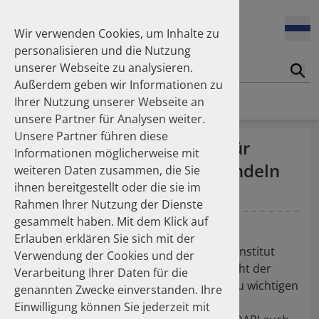
Enners Salka
100 Millionen Pens jährlich in Deutschland – und dann in
Espinosa Daudí Andrea
den Hausmüll?
Wir verwenden Cookies, um Inhalte zu
Feldt Sandra
personalisieren und die Nutzung
Fischer Laura
unserer Webseite zu analysieren.
Franzmann Alexandra
17.04.2026
Suc
Das Potenzial des DAPI zur Unterstützung der
Außerdem geben wir Informationen zu
Freudewald Leonard G.
Apothekerkammern – Was ist das DAPI?
Homepage
Publikationen
Ihrer Nutzung unserer Webseite an
Friedland Kristina
unsere Partner für Analysen weiter.
Friis Robert
Unsere Partner führen diese
Ganso Matthias
07.04.2026
70 Jahre DAPI - Aufgaben für
Informationen möglicherweise mit
Trends in use of antipsychotics in Germany 2014–2024: a
Goebel Ralf
Arzneiprüfungsinstitut wandeln
nationwide population-based study
weiteren Daten zusammen, die Sie
Götzinger Felix
ihnen bereitgestellt oder die sie im
Gradl Gabriele
sich
Rahmen Ihrer Nutzung der Dienste
Griese-Mammen Nina
25.11.2025
gesammelt haben. Mit dem Klick auf
Increasing use of non-statin and combination lipid-
Hadji Peyman
Klöckner D
lowering therapies 2012–2025: a nationwide study
Erlauben erklären Sie sich mit der
Haehling Stephan
2022 feiert das Deutsche Arzneiprüfungsinstitut
Verwendung der Cookies und der
Haidinger Gerald
(DAPI) seinen 70. Geburtstag. Es ermöglicht der
Verarbeitung Ihrer Daten für die
Hansen Kerstin
23.10.2025
Apothekerschaft, eigene Auswertungen zu wichtigen
genannten Zwecke einverstanden. Ihre
Inhaler use and their carbon footprint in Germany: a 10-
Heinemann Axel
Aspekten der Arzneimittelversorgung
year analysis (2013–2022)
Einwilligung können Sie jederzeit mit
Heinemann Lutz