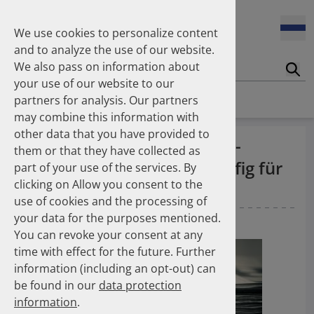
2004
2002
We use cookies to personalize content
10.11.2025
(ABDA) Dr. Hans-Peter Hubmann als DAPI-
and to analyze the use of our website.
Vorstandsvorsitzender bestätigt
We also pass on information about
Suc
your use of our website to our
Homepage
News
News
partners for analysis. Our partners
28.10.2025
may combine this information with
(PZ) Inhalator-Umstellung: CO2-Fußabdruck könnte
drastisch gesenkt werden
other data that you have provided to
(PZ) DAPI-Zahl des Monats -
them or that they have collected as
Rezepturen besonders häufig für
part of your use of the services. By
15.10.2025
clicking on Allow you consent to the
(PZ) Koronare Herzerkrankung - Empfohlene
Kinder und Senioren
Medikamente zu selten verordnet
use of cookies and the processing of
your data for the purposes mentioned.
01.03.2024
— Pharmazeutische Zeitung (PZ)
You can revoke your consent at any
03.10.2025
time with effect for the future. Further
(DAZ) Arzneimittelversorgung Ost und West:
Gemeinsamkeiten und Unterschiede
information (including an opt-out) can
be found in our
data protection
information
.
01.10.2025