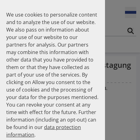
2004
2002
We use cookies to personalize content
10.11.2025
(ABDA) Dr. Hans-Peter Hubmann als DAPI-
and to analyze the use of our website.
Vorstandsvorsitzender bestätigt
We also pass on information about
Suc
your use of our website to our
Homepage
News
News
partners for analysis. Our partners
28.10.2025
may combine this information with
(PZ) Inhalator-Umstellung: CO2-Fußabdruck könnte
drastisch gesenkt werden
other data that you have provided to
(PZ) DAPI auf der 15. Jahrestagung
them or that they have collected as
der GAA vertreten
part of your use of the services. By
15.10.2025
clicking on Allow you consent to the
(PZ) Koronare Herzerkrankung - Empfohlene
Medikamente zu selten verordnet
30.01.2009
— Pharm.Ztg. (PZ) 5 / 2009, S. 73-74.
use of cookies and the processing of
your data for the purposes mentioned.
You can revoke your consent at any
03.10.2025
time with effect for the future. Further
(DAZ) Arzneimittelversorgung Ost und West:
Gemeinsamkeiten und Unterschiede
information (including an opt-out) can
be found in our
data protection
information
.
01.10.2025