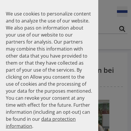
2004
2002
We use cookies to personalize content
10.11.2025
(ABDA) Dr. Hans-Peter Hubmann als DAPI-
and to analyze the use of our website.
Vorstandsvorsitzender bestätigt
We also pass on information about
Suc
your use of our website to our
Homepage
News
News
partners for analysis. Our partners
28.10.2025
may combine this information with
(PZ) Inhalator-Umstellung: CO2-Fußabdruck könnte
drastisch gesenkt werden
other data that you have provided to
(Gelbe Liste) Vermehrt
them or that they have collected as
pharmazeutische Bedenken bei
part of your use of the services. By
15.10.2025
clicking on Allow you consent to the
(PZ) Koronare Herzerkrankung - Empfohlene
Inhalativa
Medikamente zu selten verordnet
use of cookies and the processing of
your data for the purposes mentioned.
01.11.2021
— Gelbe Liste Online
You can revoke your consent at any
03.10.2025
time with effect for the future. Further
(DAZ) Arzneimittelversorgung Ost und West:
Gemeinsamkeiten und Unterschiede
information (including an opt-out) can
be found in our
data protection
information
.
01.10.2025