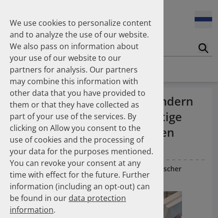
2004
2002
We use cookies to personalize content
10.11.2025
(ABDA) Dr. Hans-Peter Hubmann als DAPI-
and to analyze the use of our website.
Vorstandsvorsitzender bestätigt
We also pass on information about
Suc
your use of our website to our
Homepage
News
News
partners for analysis. Our partners
28.10.2025
may combine this information with
(PZ) Inhalator-Umstellung: CO2-Fußabdruck könnte
drastisch gesenkt werden
other data that you have provided to
(ABDA) Ärzte verordnen Kindern
them or that they have collected as
nicht verschreibungspflichtige
part of your use of the services. By
15.10.2025
clicking on Allow you consent to the
(PZ) Koronare Herzerkrankung - Empfohlene
Arzneimittel vor allem gegen
Medikamente zu selten verordnet
use of cookies and the processing of
Erkältung
your data for the purposes mentioned.
You can revoke your consent at any
03.10.2025
12.02.2016
— ABDA - Bundesvereinigung Deutscher
time with effect for the future. Further
(DAZ) Arzneimittelversorgung Ost und West:
Apothekerverbände
Gemeinsamkeiten und Unterschiede
information (including an opt-out) can
be found in our
data protection
information
.
01.10.2025